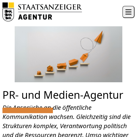
Skip to content
Ope
PR- und Medien-Agentur
Die Ansprüche an die öffentliche
Kommunikation wachsen. Gleichzeitig sind die
Strukturen komplex, Verantwortung politisch
und die Ressourcen begrenzt. Umso wichtiger