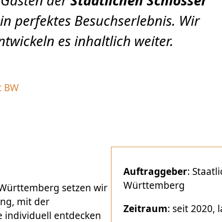
 Gästen der
Staatlichen Schlösser
in perfektes Besuchserlebnis. Wir
wickeln es inhaltlich weiter.
t BW
Auftraggeber
: Staat
Württemberg
-Württemberg setzen wir
ng, mit der
Zeitraum
: seit
2020, 
 individuell entdecken