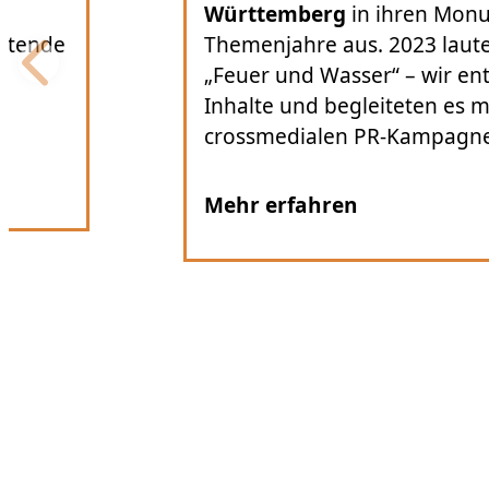
umenten
Kommunikation rund 
te das Motto
sorgten mit gezielter
wickelten
Aufmerksamkeit in d
t einer
darüber hinaus.
.
Mehr erfahren