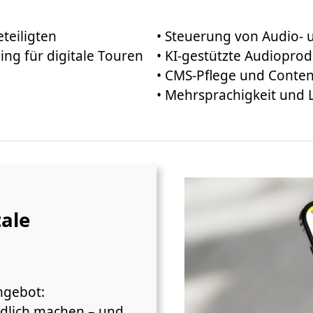
teiligten
• Steuerung von Audio- 
ing für digitale Touren
• KI-gestützte Audioprod
• CMS-Pflege und Cont
• Mehrsprachigkeit und 
tale
ngebot:
ndlich machen – und