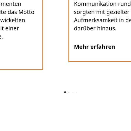
um den Start und
Gärten in Deu
 PR für erhöhte
von
Airbnb
, b
er Region und
Kommunikatio
gezielter Pres
Mehr erfahre