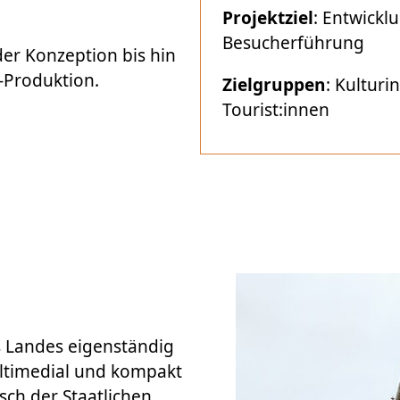
Projektziel
: Entwickl
Besucherführung
er Konzeption bis hin
-Produktion.
Zielgruppen
: Kulturi
Tourist:innen
 Landes eigenständig
ltimedial und kompakt
ch der Staatlichen