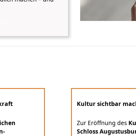
aren
chen
Denkmalschut
tschenmuseums
auf
Im Rahmen ei
rg
steuerten wir die
Förderprogr